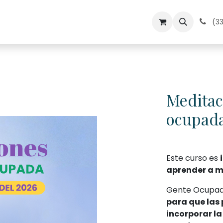
dos
Medita en Kadampa
Contacto
Calendario
(33
Meditac
ocupad
Este curso es
aprender a m
Gente Ocupada
para que las
incorporar l