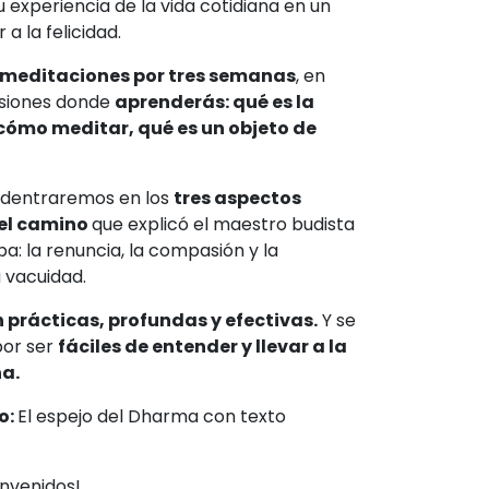
 experiencia de la vida cotidiana en un
 a la felicidad.
 meditaciones por tres semanas
, en
esiones donde
aprenderás: qué es la
cómo meditar, qué es un objeto de
adentraremos en los
tres aspectos
del camino
que explicó el maestro budista
: la renuncia, la compasión y la
a vacuidad.
n prácticas, profundas y efectivas.
Y se
por ser
fáciles de entender y llevar a la
na.
o:
El espejo del Dharma con texto
envenidos!