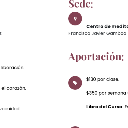
Sede
:
Centro de medit
s:
Francisco Javier Gamboa #
Aportación
:
 liberación.
$130 por clase.
el corazón.
$350 por semana (
Libro del Curso:
E
 vacuidad.