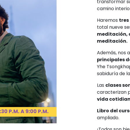
transformar su
camino interior
Haremos
tres
total nueve s
meditación, 
meditación.
Además, nos 
principales 
Yhe Tsongkhapa
sabiduría de l
Las
clases so
caracterizan 
vida cotidia
Libro del curs
ampliado.
¡Todos son bi