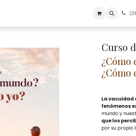
dos
Medita en Kadampa
Contacto
Calendario
(33
Curso d
¿Cómo e
¿Cómo e
La vacuidad e
fenómenos ex
mundo y nuest
que los perc
por su propio 