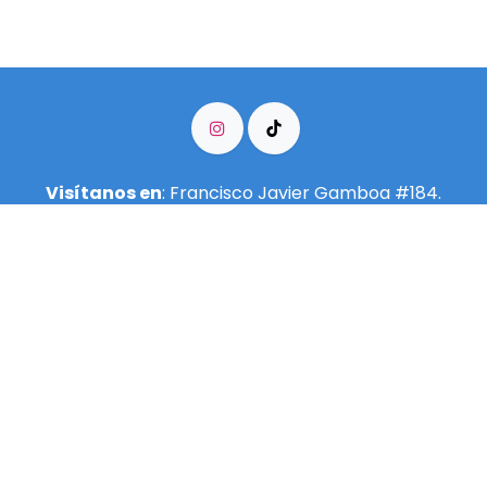
Visítanos en
: Francisco Javier Gamboa #184.
Colonia Arcos Vallarta.
3335500997
info@meditarenguadalajara.​org