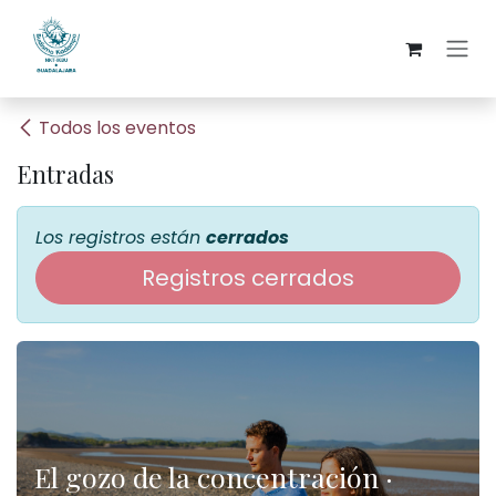
Ir al contenido
Todos los eventos
Entradas
Los registros están
cerrados
Registros cerrados
El gozo de la concentración ·