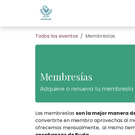
Ir al contenido
Home
Todos son bienveni
Todos los eventos
Membresías
Membresías
Adquiere o renueva tu membresía
Las membresías
son la mejor manera d
convertirte en miembro aprovechas al má
ofrecemos mensualmente, al mismo tie
enseñanzas de Buda.