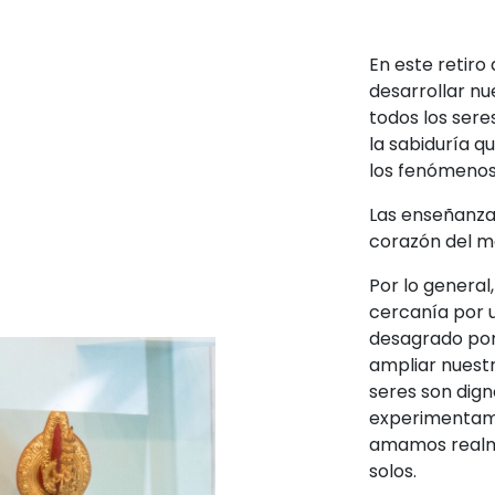
En este retir
desarrollar n
todos los ser
la sabiduría 
los fenómeno
Las enseñanza
corazón del ma
Por lo general
cercanía por u
desagrado por
ampliar nuest
seres son dign
experimentamo
amamos realme
solos.