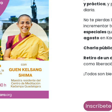
y práctica
, y
diaria.
No te pierdas 
incrementar tu
especiales
qu
agosto
en Ka
Charla públi
Retiro de un 
como liberaci
¡Todos son bi
Inscríbete​​​​