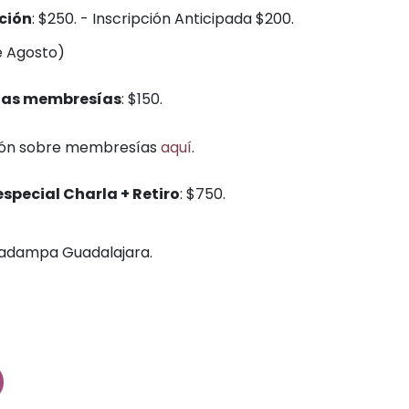
ción
: $250. - Inscripción Anticipada $200.
e Agosto)
las membresías
: $150.
ión sobre membresías
aquí
.
especial Charla ​+ Retiro
: $750.
Kadampa Guadalajara.