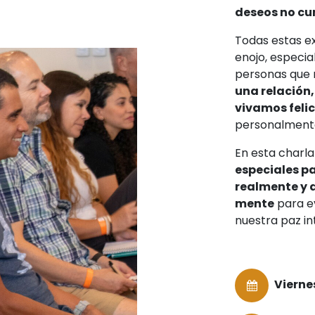
deseos no cu
Todas estas e
enojo, especi
personas que
una relación
vivamos feli
personalment
En esta char
especiales p
realmente y 
mente
para e
nuestra paz int
Vierne