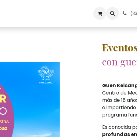
dos
Medita en Kadampa
Contacto
Calendario
(33
Eventos
con gue
Guen Kelsan
Centro de Med
más de 18 año
e impartiendo
programa fund
Es conocida p
profundas en