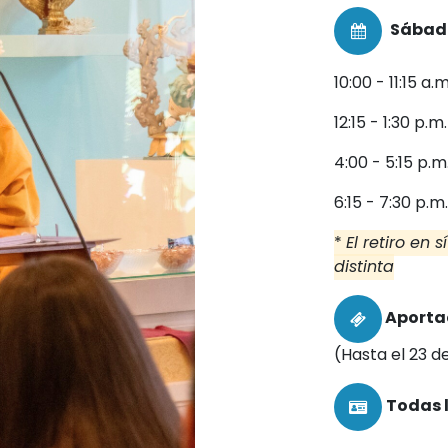
Sábado
10:00 - 11:15 a.
12:15 - 1:30 p.m
4:00 - 5:15 p.m
6:15 - 7:30 p.m
*
El retiro en 
distinta
Aporta
(Hasta el 23 d
Todas 